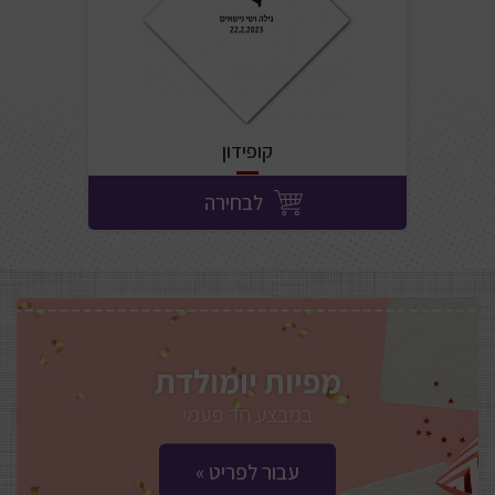
קופידון
לבחירה
מפיות יומולדת
במבצע חד פעמי
« עבור לפריט