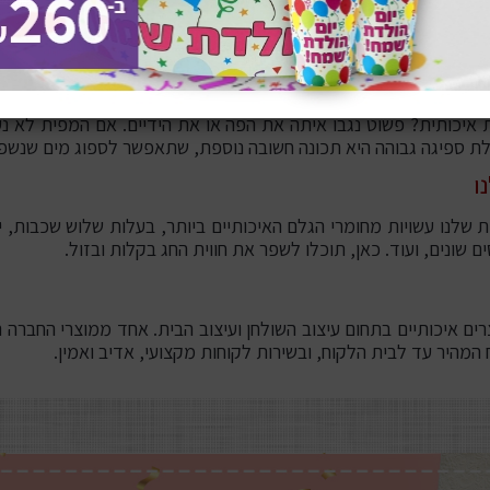
ה אלגנטי, אחיד ומסודר, והכי חשוב- מסייעות לסועדים לנקות את זוויות
חן.
איכותית? פשוט נגבו איתה את הפה או את הידיים. אם המפית לא נע
ת ספיגה גבוהה היא תכונה חשובה נוספת, שתאפשר לספוג מים שנשפכו
ו
שלנו עשויות מחומרי הגלם האיכותיים ביותר, בעלות שלוש שכבות, יכ
שונים, ועוד. כאן, תוכלו לשפר את חווית החג בקלות ובזול.
תק של 20 שנה, העוסקת ביבוא מוצרים איכותיים בתחום עיצוב השולחן ועיצוב הבית. אחד
המהיר עד לבית הלקוח, ובשירות לקוחות מקצועי, אדיב ואמין.