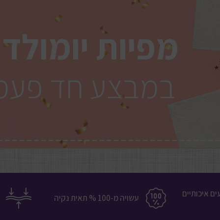
מפיות יומולד
במבצע חד פעמ
ם איכותיים
עשויה מ-100 % תאית נקיה