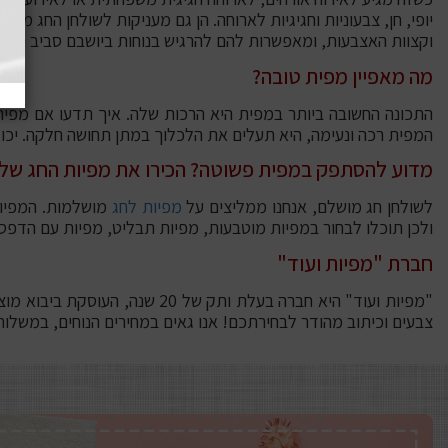
יופי, חן, צבעוניות וחגיגיות לארוחה. הן גם מעניקות לשולחן החג מרא
וקצוות האצבעות, ומאפשרות להם להרגיש בנוחות ביושבם סביב השול
מה מאפיין מפית טובה?
התכונה החשובה ביותר במפית היא הרכות שלה. איך תדעו אם מפית 
המפית רכה ונעימה, היא תעלים את הלכלוך במתן תחושה חלקה. יכול
מדוע להסתפק במפית פשוטה? הכירו את מפיות החג שלנ
לשולחן חג מושלם, אנחנו ממליצים על
מפיות לחג
מושלמות. המפיות 
ולכן תוכלו לבחור במפיות מוטבעות, מפיות תבליט, מפיות עם הדפסים 
חברת "מפיות ועוד"
"מפיות ועוד" היא חברה בעלת ו
צבעים וכיתוב מהודר לבחירתכם! אנו גאים במחירים הנוחים, במשלוח 